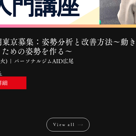
3期東京募集：姿勢分析と改善方法〜動
るための姿勢を作る〜
(火)
パーソナルジムAID広尾
る
詳細
View all