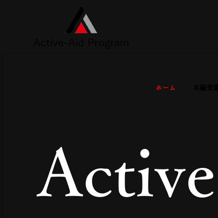
Active-Aid Program
ホーム
本編受
Activ