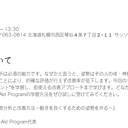
– 13:30
, 日本、〒063-0814 北海道札幌市西区琴似４条７丁目２−１１ サッ
いて
析は必須の能力です。なぜかと言うと、姿勢はその人の体・神
ことにより、的確な評価が行えず改善率が低下します。今回の
イント”を学習し、即使える改善アプローチまで学びます。どな
-Aid Programの学習方法をぜひ試しに受けてみてください。
勢分析と改善方法〜動きを良くするための姿勢を作る〜』
Aid Program代表