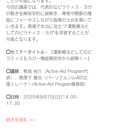
ことが可能になります。
今回の講座では、代表的なピラティス・ヨガ
の動きを解剖学的に紐解き、骨格や関節の機
能にフォーカスしながら指導の土台を築いて
いきます。現場で本当に役立つ“運動療法と
してのピラティス・ヨガ”を学習することが
可能となります。
◯セミナータイトル：
『運動療法としてのピ
ラティス＆ヨガ〜機能解剖学から紐解く〜』
◯講師
：根城 祐介（Active-Aid Program代
表）、黒厚子 雅也（パーソナルジムAID広
尾トレーナー/Active-Aid Program事務局）
◯日時
：2025年9月7日(日)14:00-
17:30
続きを読む >>